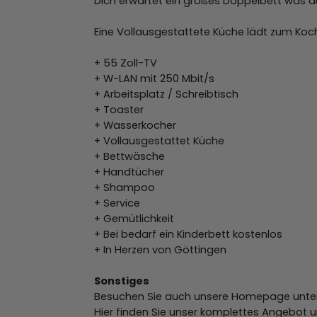
Dich erwartet ein großes Doppelbett was d
Eine Vollausgestattete Küche lädt zum Koc
+ 55 Zoll-TV
+ W-LAN mit 250 Mbit/s
+ Arbeitsplatz / Schreibtisch
+ Toaster
+ Wasserkocher
+ Vollausgestattet Küche
+ Bettwäsche
+ Handtücher
+ Shampoo
+ Service
+ Gemütlichkeit
+ Bei bedarf ein Kinderbett kostenlos
+ In Herzen von Göttingen
Sonstiges
Besuchen Sie auch unsere Homepage unte
Hier finden Sie unser komplettes Angebot