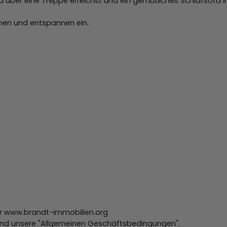
u über eine Treppe erreichst und ein gemütliches Schlafsofa 
hen und entspannen ein.
r www.brandt-immobilien.org
 und unsere "Allgemeinen Geschäftsbedingungen".