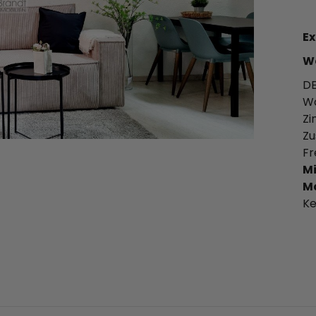
Ex
Wo
DE
Wo
Zi
Zu
Fr
Mi
Ma
Ke