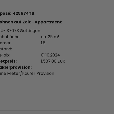
posé: 425674TB.
hnen auf Zeit - Appartment
U- 37073 Göttingen
hnfläche:
ca. 25 m²
mmer:
1.5
stand:
ei ab:
01.10.2024
etpreis:
1.587,00 EUR
klerprovision:
ine Mieter/Käufer Provision