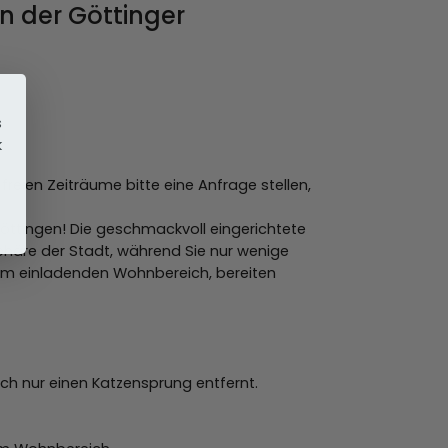
n der Göttinger
s
k
freien Zeiträume bitte eine Anfrage stellen,
 Göttingen! Die geschmackvoll eingerichtete
häre der Stadt, während Sie nur wenige
nem einladenden Wohnbereich, bereiten
ich nur einen Katzensprung entfernt.