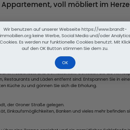
 Appartement, voll möbliert im Herze
Brandt.
Wir benutzen auf unserer Webseite https://www.brandt-
15 oder Festnetz: 0551900363714
immobilien.org keine Werbe, Social Media und/oder Analytic
Cookies. Es werden nur funktionelle Cookies benutzt. Mit Klic
auf den OK Button stimmen Sie dem zu.
t eingerichtetes Appartment für kurze Zeit anzumieten. Für die 
OK
 dieser zentral gelegenen Unterkunft. Ihr Zuhause im Herzen von
banem Lebensstil und Gemütlichkeit. Genießen Sie die Atmosp
n, Restaurants und Läden entfernt sind. Entspannen Sie in ei
eten Küche zu und gönnen Sie sich die Erholung.
adt, der Groner Straße gelegen.
ität, Einkaufsmöglichkeiten, Banken und vieles mehr befinden s