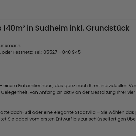
 140m² in Sudheim inkl. Grundstück
 Jünemann.
 oder Festnetz: Tel.: 05527 - 840 945
einem Einfamilienhaus, das ganz nach Ihren individuellen Vo
e Gelegenheit, von Anfang an aktiv an der Gestaltung Ihrer vie
tteldach-Stil oder eine elegante Stadtvilla – Sie wählen das
et Sie dabei vom ersten Entwurf bis zur schlüsselfertigen Üb