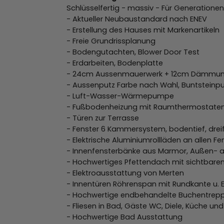
Schlüsselfertig - massiv - Für Generationen
- Aktueller Neubaustandard nach ENEV
- Erstellung des Hauses mit Markenartikeln
- Freie Grundrissplanung
- Bodengutachten, Blower Door Test
- Erdarbeiten, Bodenplatte
- 24cm Aussenmauerwerk + 12cm Dämmu
- Aussenputz Farbe nach Wahl, Buntsteinpu
- Luft-Wasser-Wärmepumpe
- Fußbodenheizung mit Raumthermostate
- Türen zur Terrasse
- Fenster 6 Kammersystem, bodentief, drei
- Elektrische Aluminiumrollläden an allen F
- Innenfensterbänke aus Marmor, Außen- a
- Hochwertiges Pfettendach mit sichtbare
- Elektroausstattung von Merten
- Innentüren Röhrenspan mit Rundkante u. E
- Hochwertige endbehandelte Buchentrepp
- Fliesen in Bad, Gäste WC, Diele, Küche u
- Hochwertige Bad Ausstattung