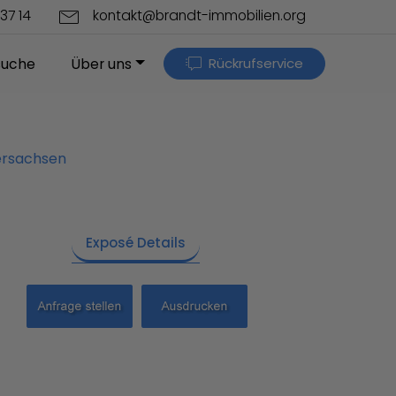
37 14
kontakt@brandt-immobilien.org
Rückrufservice
suche
Über uns
ersachsen
Exposé Details