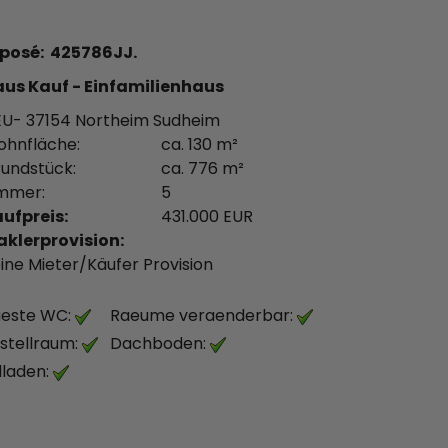
posé: 425786JJ.
us Kauf - Einfamilienhaus
U- 37154 Northeim Sudheim
hnfläche:
ca. 130 m²
undstück:
ca. 776 m²
mmer:
5
ufpreis:
431.000 EUR
klerprovision:
ine Mieter/Käufer Provision
este WC:
Raeume veraenderbar:
stellraum:
Dachboden:
lladen: