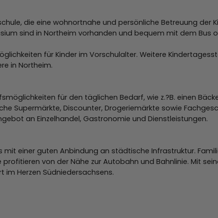
schule, die eine wohnortnahe und persönliche Betreuung der K
sium sind in Northeim vorhanden und bequem mit dem Bus od
glichkeiten für Kinder im Vorschulalter. Weitere Kindertagess
re in Northeim.
möglichkeiten für den täglichen Bedarf, wie z.?B. einen Bäcke
eiche Supermärkte, Discounter, Drogeriemärkte sowie Fachgesc
 Angebot an Einzelhandel, Gastronomie und Dienstleistungen.
mit einer guten Anbindung an städtische Infrastruktur. Famil
 profitieren von der Nähe zur Autobahn und Bahnlinie. Mit sei
rt im Herzen Südniedersachsens.