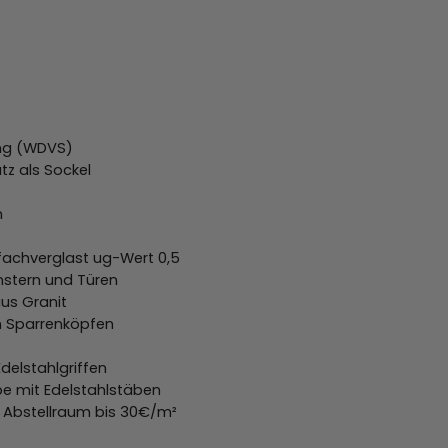
ng (WDVS)
tz als Sockel
n
fachverglast ug-Wert 0,5
enstern und Türen
us Granit
n Sparrenköpfen
delstahlgriffen
e mit Edelstahlstäben
nd Abstellraum bis 30€/m²