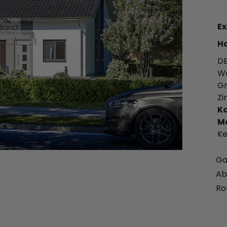
Ex
Ha
DE
Wo
Gr
Zi
Ka
Ma
Ke
Ga
Ab
Ro