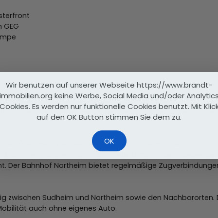
terfront
m GEG
umpe
Wir benutzen auf unserer Webseite https://www.brandt-
immobilien.org keine Werbe, Social Media und/oder Analytic
dt Northeim im südlichen Niedersachsen und liegt idyllisch im L
Cookies. Es werden nur funktionelle Cookies benutzt. Mit Klic
tät – ideal für Familien, Berufspendler und Ruhesuchende gle
auf den OK Button stimmen Sie dem zu.
OK
nden. Über die nahegelegene Bundesstraße B3 erreicht man in
l–Hannover), was eine schnelle Verbindung in die umliegenden
cht. Der Bahnhof Northeim bietet regelmäßige Zugverbindunge
 zwischen Sudheim und Northeim sowie den Nachbarorten. Der
obilität auch ohne eigenes Auto.