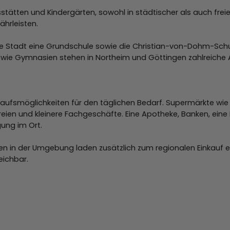
ätten und Kindergärten, sowohl in städtischer als auch freier
hrleisten.
 die Stadt eine Grundschule sowie die Christian-von-Dohm-Sch
n wie Gymnasien stehen in Northeim und Göttingen zahlreiche 
kaufsmöglichkeiten für den täglichen Bedarf. Supermärkte wie
ien und kleinere Fachgeschäfte. Eine Apotheke, Banken, eine P
ung im Ort.
in der Umgebung laden zusätzlich zum regionalen Einkauf ein.
eichbar.