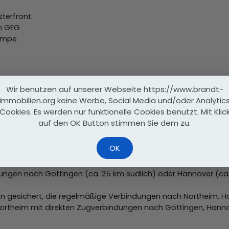
terfront
m GEG
umpe
Wir benutzen auf unserer Webseite https://www.brandt-
ortheim in Südniedersachsen und liegt am Rande des Sollings, ei
immobilien.org keine Werbe, Social Media und/oder Analytic
ie Stadt zählt rund 7.000 Einwohner und bietet eine gelung
Cookies. Es werden nur funktionelle Cookies benutzt. Mit Klic
auf den OK Button stimmen Sie dem zu.
OK
nden. Die Bundesstraße B241 führt direkt durch das Stadtgebi
slar. Die nahegelegene Anschlussstelle zur Autobahn A7 (Nort
ungen nach Göttingen (ca. 25 km südlich) oder Hannover (ca. 
nien gesichert, die regelmäßige Verbindungen nach Northeim, 
ortheim mit direkten Zugverbindungen nach Göttingen, Hanno