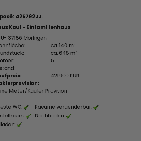
posé: 425792JJ.
us Kauf - Einfamilienhaus
U- 37186 Moringen
hnfläche:
ca. 140 m²
undstück:
ca. 648 m²
mmer:
5
stand:
ufpreis:
421.900 EUR
klerprovision:
ine Mieter/Käufer Provision
este WC:
Raeume veraenderbar:
stellraum:
Dachboden:
lladen: