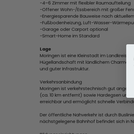
-4–6 Zimmer mit flexibler Raumaufteilung
-Offener Wohn-/Essbereich mit großer Fens
-Energiesparende Bauweise nach aktuelle
-Fußbodenheizung, Luft-Wasser-Wärmep
-Garage oder Carport optional
-Smart-Home im Standard
Lage
Moringen ist eine Kleinstadt im Landkreis N
Hügellandschaft mit ländlichem Charme. D
und guter Infrastruktur.
Verkehrsanbindung
Moringen ist verkehrstechnisch gut angebu
(ca. 10 km entfernt) sowie Hardegsen und U
erreichbar und ermöglicht schnelle Verbind
Der öffentliche Nahverkehr ist durch Busli
nächstgelegene Bahnhof befindet sich in N