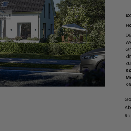
Ex
Ha
DE
Wo
Gr
Zi
Zu
Ka
Ma
Ke
Ga
Ab
Ro