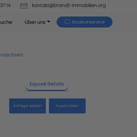
37 14
kontakt@brandt-immobilien.org
Rückrufservice
suche
Über uns
ersachsen
Exposé Details