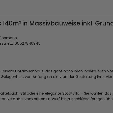
 140m² in Massivbauweise inkl. Grun
 Jünemann.
Festnetz: 05527840945
einem Einfamilienhaus, das ganz nach Ihren individuellen Vo
e Gelegenheit, von Anfang an aktiv an der Gestaltung Ihrer vie
tteldach-Stil oder eine elegante Stadtvilla – Sie wählen das
et Sie dabei vom ersten Entwurf bis zur schlüsselfertigen Üb