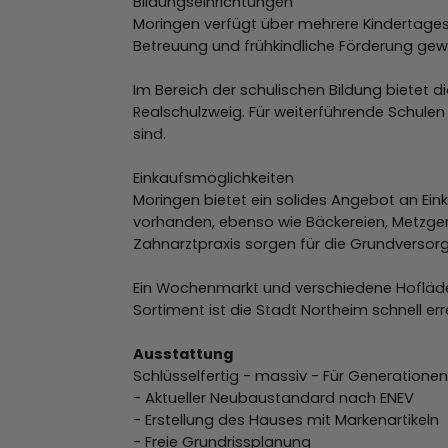
Bildungseinrichtungen
Moringen verfügt über mehrere Kindertagesst
Betreuung und frühkindliche Förderung gewä
Im Bereich der schulischen Bildung bietet
Realschulzweig. Für weiterführende Schule
sind.
Einkaufsmöglichkeiten
Moringen bietet ein solides Angebot an Ein
vorhanden, ebenso wie Bäckereien, Metzgere
Zahnarztpraxis sorgen für die Grundversorg
Ein Wochenmarkt und verschiedene Hofläden 
Sortiment ist die Stadt Northeim schnell err
Ausstattung
Schlüsselfertig - massiv - Für Generationen
- Aktueller Neubaustandard nach ENEV
- Erstellung des Hauses mit Markenartikeln
- Freie Grundrissplanung