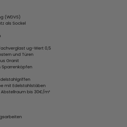
ng (WDVS)
tz als Sockel
n
fachverglast ug-Wert 0,5
enstern und Türen
us Granit
n Sparrenköpfen
delstahlgriffen
e mit Edelstahlstäben
nd Abstellraum bis 30€/m²
agsarbeiten