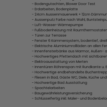
- Bodengutachten, Blower Door Test
- Erdarbeiten, Bodenplatte
- 24cm Aussenmauerwerk + 12cm Dämmu
- Aussenputz Farbe nach Wahl, Buntsteinpu
- Luft-Wasser-Wärmepumpe
- Fußbodenheizung mit Raumthermostate
- Türen zur Terrasse
- Fenster 6 Kammersystem, bodentief, drei
- Elektrische Aluminiumrollläden an allen F
- Innenfensterbänke aus Marmor, Außen- a
- Hochwertiges Pfettendach mit sichtbare
- Elektroausstattung von Merten
- Innentüren Röhrenspan mit Rundkante u. E
- Hochwertige endbehandelte Buchentrepp
- Fliesen in Bad, Gäste WC, Diele, Küche u
- Hochwertige Bad Ausstattung
- Spachtelarbeiten
- Baugewährleistungsversicherung
- Schlüsselfertig inkl. Maler- und Bodenbel