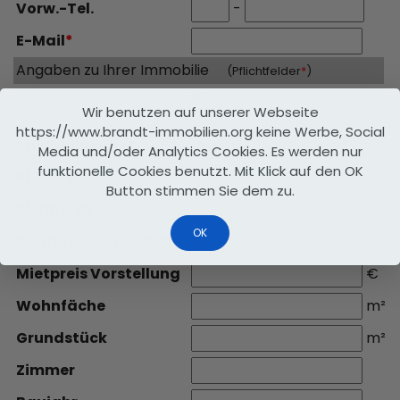
Vorw.
-Tel.
-
E-Mail
*
Angaben zu Ihrer Immobilie
(Pflichtfelder
*
)
Verkauf
Wir benutzen auf unserer Webseite
Vermietung
https://www.brandt-immobilien.org keine Werbe, Social
Immobilienart
*
Media und/oder Analytics Cookies. Es werden nur
funktionelle Cookies benutzt. Mit Klick auf den OK
PLZ, Ort
*
Button stimmen Sie dem zu.
Straße, Nr.
*
OK
Kaufpreis Vorstellung
€
Mietpreis Vorstellung
€
Wohnfäche
m²
Grundstück
m²
Zimmer