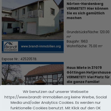
Nörten-Hardenberg
VERMIETET! Hier können
Sie es sich gemütlich
machen
Grundstücksfläche: 120.00
m²
Baujahr: 1963
Wohnfläche: 75.00 m²
Expose Nr.: 425205TB.
Haus Miete in 37079
Göttingen Hetjershause
VERMIETET! Viel Platz für
die ganze Familie!
Homeoffice tauglich -
Wir benutzen auf unserer Webseite
Glasfaseranschluss
https://www.brandt-immobilien.org keine Werbe, Social
Media und/oder Analytics Cookies. Es werden nur
funktionelle Cookies benutzt. Mit Klick auf den OK
Baujahr: 1851