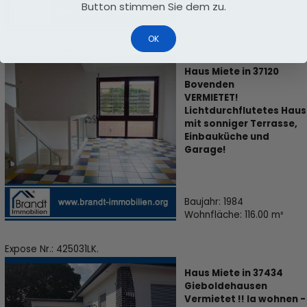
Button stimmen Sie dem zu.
Wohnfläche: 152.00 m²
OK
Expose Nr.: 425197TB.
Haus Miete in 37120
Bovenden
VERMIETET!
Lichtdurchflutetes Haus
mit sonniger Terrasse,
Einbauküche und
Garage!
Baujahr: 1984
Wohnfläche: 116.00 m²
Expose Nr.: 425031LK.
Haus Miete in 37434
Gieboldehausen
Vermietet !! Ia wohnen -